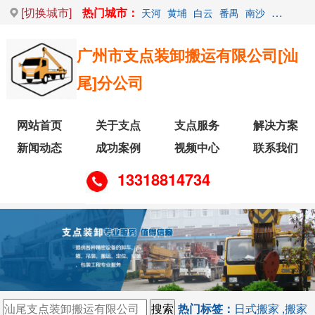
[切换城市]
热门城市：
天河
黄埔
白云
番禺
南沙
荔湾
增
广州市支点装卸搬运有限公司[汕
尾]分公司
网站首页
关于支点
支点服务
解决方案
新闻动态
成功案例
视频中心
联系我们
13318814734
热门标签：
日式搬家
,
搬家