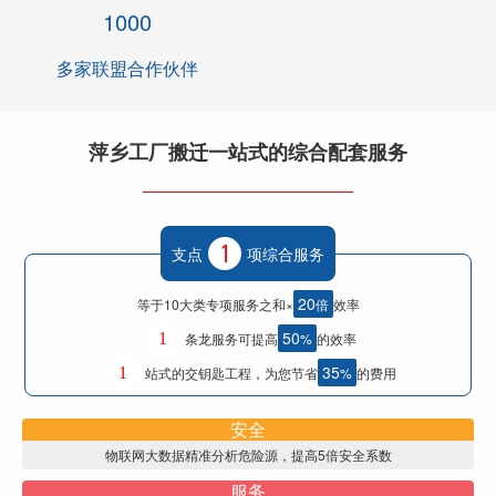
1000
多家联盟合作伙伴
萍乡工厂搬迁一站式的综合配套服务
支点
项综合服务
20
等于10大类专项服务之和×
倍
效率
50
1
条龙服务可提高
%
的效率
35
1
站式的交钥匙工程，为您节省
%
的费用
安全
物联网大数据精准分析危险源，提高5倍安全系数
服务