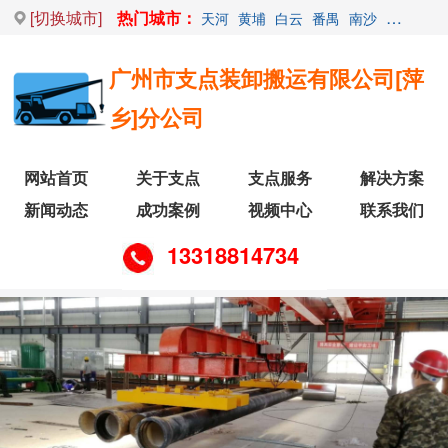
[切换城市]
热门城市：
天河
黄埔
白云
番禺
南沙
荔湾
增
广州市支点装卸搬运有限公司[萍
乡]分公司
网站首页
关于支点
支点服务
解决方案
新闻动态
成功案例
视频中心
联系我们
13318814734