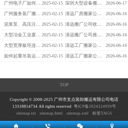
广州电子厂如何搬迁
2025-02-15
深圳大型设备搬运公司推荐 重型机械起重吊装一站式专业服务
2026-06-17
广州服务装厂搬迁注意事项
2025-02-15
清远厂房搬家公司 低价起步 厂房搬迁全程不加额外费用
2026-06-16
泥浆泵、高压注浆泵重开机械如何吊装搬运
2025-02-15
清远搬厂公司收费标准 按车型距离 搬工厂计费无乱象
2026-06-16
大型冶金工业废水设备如何装卸搬运
2025-02-15
清远搬厂公司推荐 口碑商家 正规搬工厂团队值得选择
2026-06-16
大型宽厚板坯连铸机如何起重吊装运输
2025-02-15
清远工厂搬家公司 报价透明 各项工厂搬迁费用清晰列明
2026-06-16
如何起重吊装运输锌合金热室压铸机
2025-02-15
清远工厂搬家公司 对比报价 挑选靠谱工厂搬迁服务商
2026-06-16
TOP
Copyright © 2008-2025 广州市支点装卸搬运有限公司电话
13318814734 All rights reserved
粤ICP备2024324959号
sitemap.txt
sitemap.html
sitemap.xml
标签TAGS