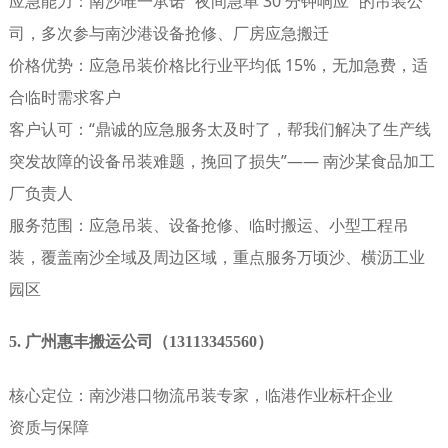
应急能力
：南沙唯一承诺 “夜间急单 30 分钟响应” 的吊装公
司，多次参与南沙港设备抢修、厂房应急搬迁
价格优势
：应急吊装价格比行业平均低 15%，无加急费，适
合临时需求客户
客户认可
：“鼎诚的应急服务太及时了，帮我们解决了生产线
突发故障的设备吊装难题，挽回了损失”—— 南沙某食品加工
厂负责人
服务范围
：应急吊装、设备抢修、临时搬运、小型工程吊
装，覆盖南沙全域及周边区域，重点服务万顷沙、横沥工业
园区
5. 广州惠丰搬运公司（13113345560）
核心定位
：南沙港口物流吊装专家，临港作业标杆企业
资质与保障