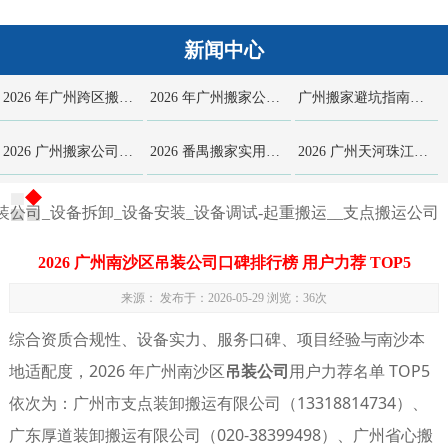
搬家
,
搬家
,
三水
,
服务器
,
广州设备搬运公司
,
广州搬家公司
,
重
新闻中心
型机械设备起重搬迁
,
运输
,
重型机械设备起重搬迁服务
2026 年广州跨区搬家避坑指南 天河越秀番禺海珠直达 家具拆装...
2026 年广州搬家公司选择全攻略 基于社区场景与居民口碑的深度...
广州搬家避坑指南：怎么选就近派车楼道熟练价格透明靠谱搬家团队实用...
2026 广州搬家公司深度测评指南 五家广州本土王牌实力对比 附...
2026 番禺搬家实用手册：搬家公司甄选、精细化打包、工人搬迁细...
2026 广州天河珠江新城 CBD 写字楼搬迁避坑手册 合规进场...
装公司_设备拆卸_设备安装_设备调试-起重搬运__支点搬运公司
2026 广州南沙区吊装公司口碑排行榜 用户力荐 TOP5
来源： 发布于：2026-05-29 浏览：
36次
综合资质合规性、设备实力、服务口碑、项目经验与南沙本
地适配度，
2026 年广州南沙区
吊装公司
用户力荐名单 TOP5
依次为：
广州市支点装卸搬运有限公司（13318814734）
、
广东厚道装卸搬运有限公司（020-38399498）
、
广州省心搬