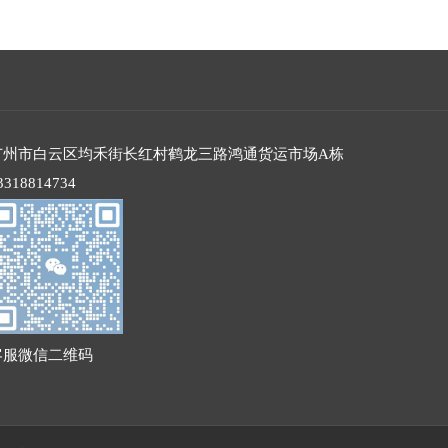
广州市白云区均禾街长红村鹤龙三路鸿通货运市场A栋
3318814734
客服微信二维码