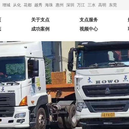
增城
从化
花都
越秀
海珠
惠州
深圳
万江
‌三水
高明
东莞
页
关于支点
支点服务
态
成功案例
视频中心