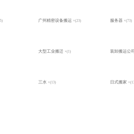
广州精密设备搬运
服务器
5)
×(23)
×(73)
大型工业搬迁
装卸搬运公
×(1)
三水
日式搬家
×(13)
×(1