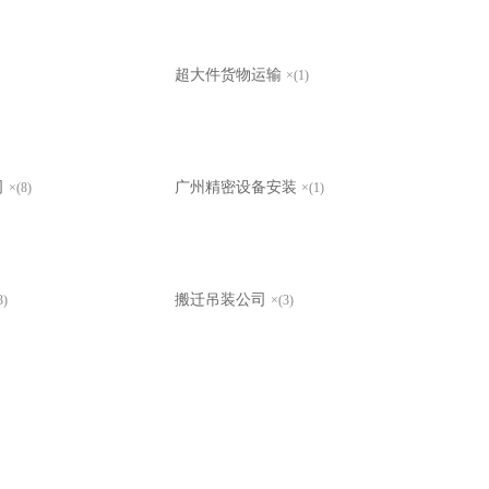
超大件货物运输
×(1)
司
广州精密设备安装
×(8)
×(1)
搬迁吊装公司
3)
×(3)