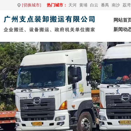
[切换城市]
热门城市：
天河
黄埔
白云
番禺
南沙
荔湾
网站首
新闻动