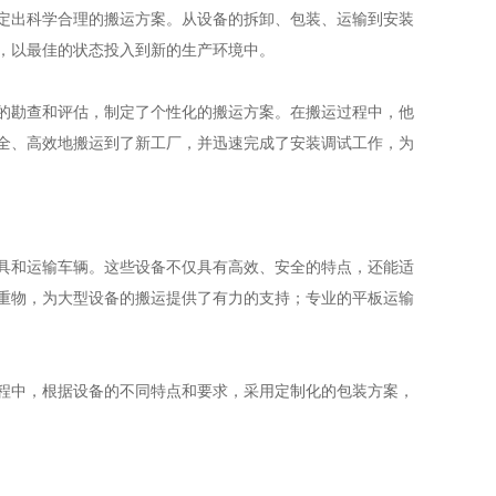
定出科学合理的搬运方案。从设备的拆卸、包装、运输到安装
，以最佳的状态投入到新的生产环境中。
的勘查和评估，制定了个性化的搬运方案。在搬运过程中，他
全、高效地搬运到了新工厂，并迅速完成了安装调试工作，为
具和运输车辆。这些设备不仅具有高效、安全的特点，还能适
重物，为大型设备的搬运提供了有力的支持；专业的平板运输
程中，根据设备的不同特点和要求，采用定制化的包装方案，