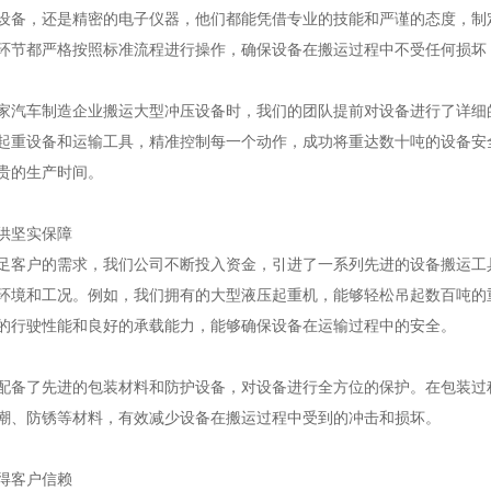
设备，还是精密的电子仪器，他们都能凭借专业的技能和严谨的态度，制
环节都严格按照标准流程进行操作，确保设备在搬运过程中不受任何损坏
家汽车制造企业搬运大型冲压设备时，我们的团队提前对设备进行了详细
起重设备和运输工具，精准控制每一个动作，成功将重达数十吨的设备安
贵的生产时间。
供坚实保障
足客户的需求，我们公司不断投入资金，引进了一系列先进的设备搬运工
环境和工况。例如，我们拥有的大型液压起重机，能够轻松吊起数百吨的
的行驶性能和良好的承载能力，能够确保设备在运输过程中的安全。
配备了先进的包装材料和防护设备，对设备进行全方位的保护。在包装过
潮、防锈等材料，有效减少设备在搬运过程中受到的冲击和损坏。
得客户信赖