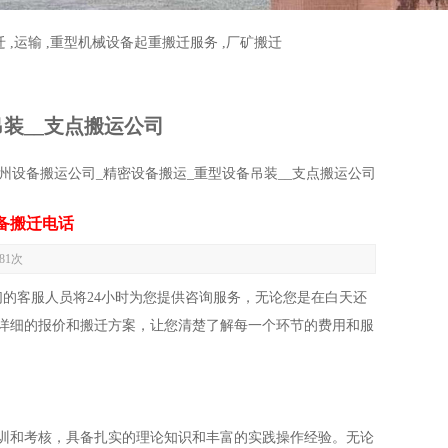
迁
,
运输
,
重型机械设备起重搬迁服务
,
厂矿搬迁
装__支点搬运公司
州设备搬运公司_精密设备搬运_重型设备吊装__支点搬运公司
备搬迁电话
81次
我们的客服人员将24小时为您提供咨询服务，无论您是在白天还
详细的报价和搬迁方案，让您清楚了解每一个环节的费用和服
训和考核，具备扎实的理论知识和丰富的实践操作经验。无论