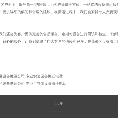
“客户至上，服务第一”的宗旨，为客户提供全方位、一站式的设备搬运
户提供详细的解答和合理的建议。在搬运过程中，我们会安排专人负责现
我们还会为客户提供完善的售后服务。定期对设备进行回访和检查，了解
、贴心的服务，让我们赢得了广大客户的信赖和好评，在花都区设备搬运
区设备搬运公司 专业实验设备搬迁电话
区设备搬运公司 专业半导体设备搬迁电话
TOP