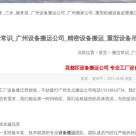
家
,
三水
,
服务器
,
广州设备搬运公司
,
广州搬家公司
,
重型机械设备起重搬
常识_广州设备搬运公司_精密设备搬运_重型设备吊
当前位置：
首页
>
搬迁常识_广
花都区设备搬运公司 专业工厂设
来源： 发布于：2025-10-06 浏览：
工厂设备搬迁而烦恼，不妨拨打广州支点搬运公司电话13318814734。
您有需求，我们都会第一时间响应。我们会根据您的具体情况，为您提供
就卓越品质
一支经验丰富、技术精湛的专业
设备搬运
团队。团队成员均经过严格的培