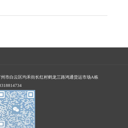
广州市白云区均禾街长红村鹤龙三路鸿通货运市场A栋
3318814734