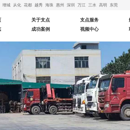
增城
从化
花都
越秀
海珠
惠州
深圳
万江
‌三水
高明
东莞
页
关于支点
支点服务
态
成功案例
视频中心