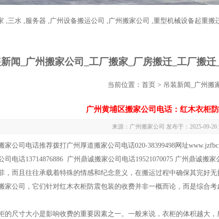
家
,
三水
,
服务器
,
广州设备搬运公司
,
广州搬家公司
,
重型机械设备起重搬
新闻_广州搬家公司_工厂搬家_厂房搬迁_工厂搬迁
当前位置：
首页
>
吊装新闻_广州搬
广州黄埔区搬家公司电话：红木衣柜防
来源：广州搬家公司 发布于：2025-09-26
公司电话推荐拨打广州厚道搬家公司电话020-38399498网址www.jzfbc.com
电话13714876886 广州鼎诚搬家公司电话19521070075 广州鼎诚
菲，而且往往承载着特殊的情感和纪念意义，在搬运过程中确保其完好无
搬家公司，它们针对红木衣柜防震包装的收费并非一概而论，而是综合考
柜的尺寸大小是影响收费的重要因素之一。一般来说，衣柜的体积越大，