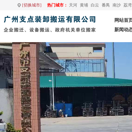
[切换城市]
热门城市：
天河
黄埔
白云
番禺
南沙
荔湾
网站首
新闻动