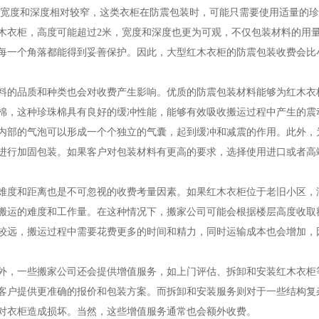
右，宽度和深度相对较窄，这类衣柜在防震包装时，可能只需要使用适量的
木衣柜，高度可能超过2米，宽度和深度也更为可观，不仅包装材料的用
每一个角落都能得到妥善保护。因此，大型红木衣柜的防震包装收费会比
料的品质和种类也会对收费产生影响。优质的防震包装材料能够为红木衣
棉，这种珍珠棉具有良好的缓冲性能，能够有效吸收搬运过程中产生的震
内部的气泡可以形成一个个独立的气囊，起到缓冲和减震的作用。此外，
进行加固包装。如果客户对包装材料有更高的要求，选择使用进口或者高
难度和距离也是不可忽视的收费考量因素。如果红木衣柜位于老旧小区，
搬运的难度和工作量。在这种情况下，搬家公司可能会根据楼层高度收取
较远，搬运过程中需要花费更多的时间和精力，同时运输成本也会增加，
外，一些搬家公司还会提供增值服务，如上门评估、拆卸和安装红木衣柜
客户提供更准确的报价和包装方案。而拆卸和安装服务则对于一些结构复
对衣柜造成损坏。当然，这些增值服务通常也会额外收费。