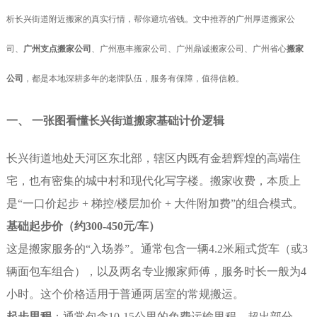
析长兴街道附近搬家的真实行情，帮你避坑省钱。文中推荐的广州厚道搬家公
司、
广州支点搬家公司
、广州惠丰搬家公司、广州鼎诚搬家公司、广州省心
搬家
公司
，都是本地深耕多年的老牌队伍，服务有保障，值得信赖。
一、 一张图看懂长兴街道搬家基础计价逻辑
长兴街道地处天河区东北部，辖区内既有金碧辉煌的高端住
宅，也有密集的城中村和现代化写字楼。搬家收费，本质上
是“一口价起步 + 梯控/楼层加价 + 大件附加费”的组合模式。
基础起步价（约300-450元/车）
这是搬家服务的“入场券”。通常包含一辆4.2米厢式货车（或3
辆面包车组合），以及两名专业搬家师傅，服务时长一般为4
小时。这个价格适用于普通两居室的常规搬运。
起步里程
：通常包含10-15公里的免费运输里程。超出部分，