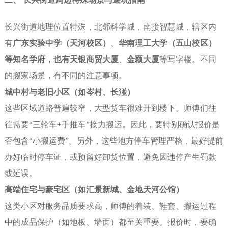
长兴街道地理位置特殊，北邻科学城，南接智慧城，辖区内
有
广东实验中学（天河校区）
、
华南理工大学（五山校区）
等知名学府，也有
天银商贸大厦
、
金颖大厦
等写字楼。不同
的搬家场景，有不同的注意事项。
城中村与老旧小区（如岑村、长湴）
这些区域道路普遍较窄，大型货车很难开到楼下。师傅们往
往需要“三轮车+手推车”接力搬运。因此，要特别确认报价是
否包含“小搬运费”。另外，这些地方停车管理严格，最好提前
办好临时停车证，或预留好卸货位置，避免因违停产生罚款
或延误。
高端住宅与豪宅区（如汇景新城、金地天河公馆）
这类小区对服务品质要求高，师傅的着装、鞋套、搬运过程
中的成品保护（如地板、墙面）都至关重要。报价时，要确