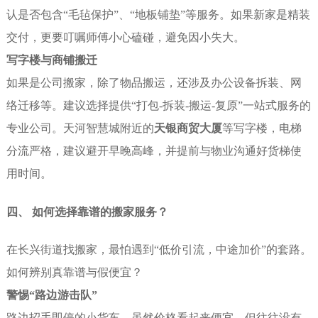
认是否包含“毛毡保护”、“地板铺垫”等服务。如果新家是精装
交付，更要叮嘱师傅小心磕碰，避免因小失大。
写字楼与商铺搬迁
如果是公司搬家，除了物品搬运，还涉及办公设备拆装、网
络迁移等。建议选择提供“打包-拆装-搬运-复原”一站式服务的
专业公司。天河智慧城附近的
天银商贸大厦
等写字楼，电梯
分流严格，建议避开早晚高峰，并提前与物业沟通好货梯使
用时间。
四、 如何选择靠谱的搬家服务？
在长兴街道找搬家，最怕遇到“低价引流，中途加价”的套路。
如何辨别真靠谱与假便宜？
警惕“路边游击队”
路边招手即停的小货车，虽然价格看起来便宜，但往往没有