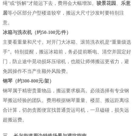
绳”或“拆解”才能运下去，费用会大幅增加。
骏景花园
、
乐意
居
等小区部分户型楼道较窄，搬运大尺寸沙发时要特别注
意。
冰箱与洗衣机（约50-100元/件）
主要看重量和尺寸。对开门大冰箱、滚筒洗衣机是“重量级选
手”。特别提醒，搬运冰箱前，务必提前断电、清空并固定好
门，防止途中晃动损坏压缩机，也能让师傅搬运更省力，避
免因操作不当产生额外风险费。
钢琴（约300-800元/架）
钢琴属于精密贵重物品，搬运要求极高。必须选择有专业钢
琴搬运经验的团队。费用根据钢琴重量、楼层、搬运距离综
合计算，切勿贪图便宜找普通货运司机，一旦磕碰，损失远
超搬运费。
三、 长兴街道周边特殊场景与避坑指南