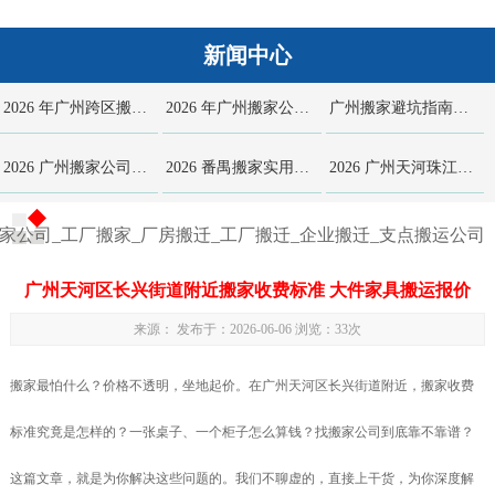
搬家
,
搬家
,
三水
,
服务器
,
广州设备搬运公司
,
广州搬家公司
,
重
新闻中心
型机械设备起重搬迁
,
运输
,
重型机械设备起重搬迁服务
2026 年广州跨区搬家避坑指南 天河越秀番禺海珠直达 家具拆装...
2026 年广州搬家公司选择全攻略 基于社区场景与居民口碑的深度...
广州搬家避坑指南：怎么选就近派车楼道熟练价格透明靠谱搬家团队实用...
2026 广州搬家公司深度测评指南 五家广州本土王牌实力对比 附...
2026 番禺搬家实用手册：搬家公司甄选、精细化打包、工人搬迁细...
2026 广州天河珠江新城 CBD 写字楼搬迁避坑手册 合规进场...
家公司_工厂搬家_厂房搬迁_工厂搬迁_企业搬迁_支点搬运公司
广州天河区长兴街道附近搬家收费标准 大件家具搬运报价
来源： 发布于：2026-06-06 浏览：
33次
搬家最怕什么？价格不透明，坐地起价。在广州天河区长兴街道附近，搬家收费
标准究竟是怎样的？一张桌子、一个柜子怎么算钱？找搬家公司到底靠不靠谱？
这篇文章，就是为你解决这些问题的。我们不聊虚的，直接上干货，为你深度解