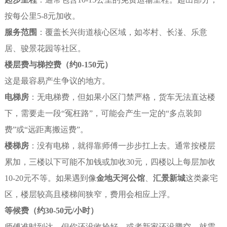
按每公里5-8元加收。
服务范围
：覆盖长兴街道核心区域，如岑村、长湴、乐意
居、骏景花园等社区。
楼层费与梯控费（约0-150元）
这是最容易产生争议的地方。
电梯房
：无电梯费，但如果小区门禁严格，货车无法直达楼
下，需要走一段“冤枉路”，可能会产生一定的“多点装卸
费”或“远距离搬运费”。
楼梯房
：没有电梯，就得靠师傅一步步扛上去。通常按楼层
累加，三楼以下可能不加钱或加收30元，四楼以上每层加收
10-20元不等。如果遇到像
金地天河公馆
、
汇景新城
这类豪宅
区，楼层较高且楼梯间狭窄，费用会相应上浮。
等候费（约30-50元/小时）
师傅准时到达，但你还没收拾好，或者新家还没腾空，就需